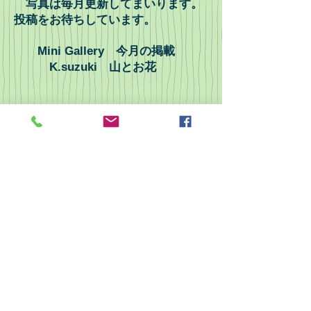
写真は毎月更新してまいります。
投稿をお待ちしています。
Mini Gallery 今月の掲載
K.suzuki 山とお花
２.第４９回定期総会を開催いたしま
す。
日時：6
月８日（日）13:00～16:00
投稿はメール添付にて清水迄お願い
します。